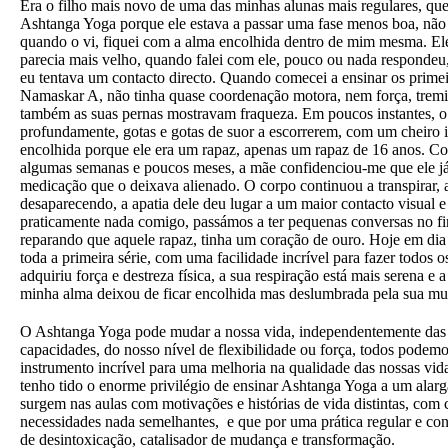
Era o filho mais novo de uma das minhas alunas mais regulares, que
Ashtanga Yoga porque ele estava a passar uma fase menos boa, nã
quando o vi, fiquei com a alma encolhida dentro de mim mesma. El
parecia mais velho, quando falei com ele, pouco ou nada respondeu
eu tentava um contacto directo. Quando comecei a ensinar os prim
Namaskar A, não tinha quase coordenação motora, nem força, trem
também as suas pernas mostravam fraqueza. Em poucos instantes, o 
profundamente, gotas e gotas de suor a escorrerem, com um cheiro 
encolhida porque ele era um rapaz, apenas um rapaz de 16 anos. Con
algumas semanas e poucos meses, a mãe confidenciou-me que ele já
medicação que o deixava alienado. O corpo continuou a transpirar, a
desaparecendo, a apatia dele deu lugar a um maior contacto visual e
praticamente nada comigo, passámos a ter pequenas conversas no fin
reparando que aquele rapaz, tinha um coração de ouro. Hoje em dia 
toda a primeira série, com uma facilidade incrível para fazer todos 
adquiriu força e destreza física, a sua respiração está mais serena e 
minha alma deixou de ficar encolhida mas deslumbrada pela sua mu
O Ashtanga Yoga pode mudar a nossa vida, independentemente das 
capacidades, do nosso nível de flexibilidade ou força, todos podemo
instrumento incrível para uma melhoria na qualidade das nossas vid
tenho tido o enorme privilégio de ensinar Ashtanga Yoga a um ala
surgem nas aulas com motivações e histórias de vida distintas, com 
necessidades nada semelhantes, e que por uma prática regular e co
de desintoxicação, catalisador de mudança e transformação.