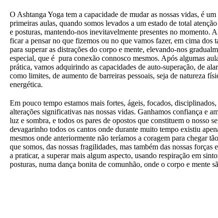
O Ashtanga Yoga tem a capacidade de mudar as nossas vidas, é um
primeiras aulas, quando somos levados a um estado de total atençã
e posturas, mantendo-nos inevitavelmente presentes no momento. A
ficar a pensar no que fizemos ou no que vamos fazer, em cima dos ta
para superar as distrações do corpo e mente, elevando-nos gradual
especial, que é pura conexão connosco mesmos. Após algumas aula
prática, vamos adquirindo as capacidades de auto-superação, de al
como limites, de aumento de barreiras pessoais, seja de natureza fís
energética.
Em pouco tempo estamos mais fortes, ágeis, focados, disciplinados,
alterações significativas nas nossas vidas. Ganhamos confiança e a
luz e sombra, e todos os pares de opostos que constituem o nosso s
devagarinho todos os cantos onde durante muito tempo existiu apen
mesmos onde anteriormente não teríamos a coragem para chegar tão
que somos, das nossas fragilidades, mas também das nossas forças
a praticar, a superar mais algum aspecto, usando respiração em sin
posturas, numa dança bonita de comunhão, onde o corpo e mente sã