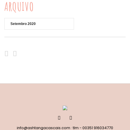
ARQUIVO
Arquivo
info@ashtangacascais.com
· tlm -
00351 916034770