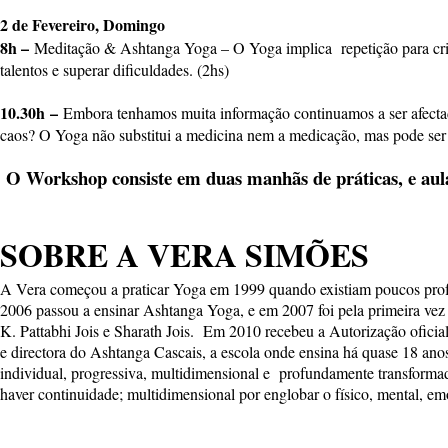
2 de Fevereiro
, Domingo
8h –
Meditação & Ashtanga Yoga – O Yoga implica repetição para criar
talentos e superar dificuldades. (2hs)
10.30h
–
Embora tenhamos muita informação continuamos a ser afectado
caos? O Yoga não substitui a medicina nem a medicação, mas pode ser 
O Workshop consiste em duas manhãs de práticas, e aulas
SOBRE A VERA SIMÕES
A Vera começou a praticar Yoga em 1999 quando existiam poucos profe
2006 passou a ensinar Ashtanga Yoga, e em 2007 foi pela primeira vez 
K. Pattabhi Jois e Sharath Jois. Em 2010 recebeu a Autorização oficia
e directora do Ashtanga Cascais, a escola onde ensina há quase 18 a
individual, progressiva, multidimensional e profundamente transformado
haver continuidade; multidimensional por englobar o físico, mental, emo