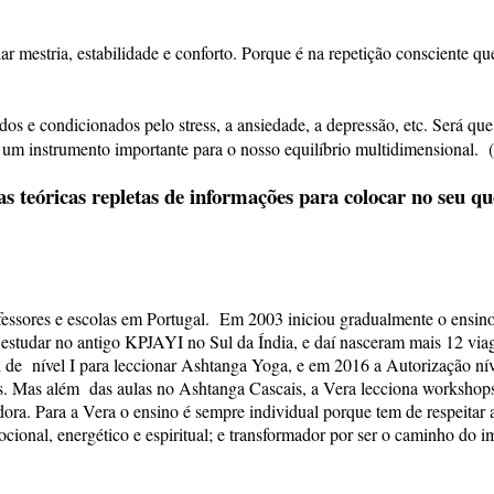
 mestria, estabilidade e conforto. Porque é na repetição consciente q
s e condicionados pelo stress, a ansiedade, a depressão, etc. Será qu
um instrumento importante para o nosso equilíbrio multidimensional. 
 teóricas repletas de informações para colocar no seu q
ssores e escolas em Portugal. Em 2003 iniciou gradualmente o ensino
estudar no antigo KPJAYI no Sul da Índia, e daí nasceram mais 12 viag
l de nível I para leccionar Ashtanga Yoga, e em 2016 a Autorização nív
nos. Mas além das aulas no Ashtanga Cascais, a Vera lecciona worksho
ra. Para a Vera o ensino é sempre individual porque tem de respeitar a
cional, energético e espiritual; e transformador por ser o caminho do im