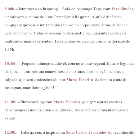
8.00h
Vera Simões,
– Introdução ao Inspiring + Aula de Ashtanga Yoga com
a professora e autora do livro Parar. Sentir.Respirar. A aula é dinâmica,
conjuga respiração e um trabalho intenso no corpo, como forma de focar e
acalmar a mente. Todas as pessoas podem participar, iniciantes ao Yoga e
praticantes mais experientes. Haverá duas aulas, cada uma com duração de
1.15h.
10.45h
– Pequeno-almoço saudável, com uma base vegetal, frutas e legumes
da época, numa mistura maravilhosa de texturas, e com opção de doce e
Marta Ferreira
salgada, que será confeccionado por
, da famosa conta do
instagram, martilicious_food!
11.30h
Marta Ferreira
– Showcooking com
, que apresentará receitas
de sobremesas frescas, cruas e saudáveis, ideais para experimentarmos este
verão!
12.30h
Sofia Castro Fernandes
– Palestra com a inspiradora
, do reconhecido