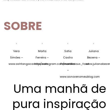
SOBRE
Vera
Marta
Sofia
Juliana
Simões –
Ferreira –
Castro
Bezerra –
www.ashtangacascais.com
http:/instagram.com/martilicious_food
Fernandes
www.julianabeze
–
www.asnovenomeublog.com
Uma manhã de
pura inspiração