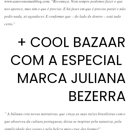
www.asnovenomeublog.com. “
Recomeça
. Nem sempre podemos fazer o que
nos apetece, mas sim o que é preciso. E há fases em que é preciso parar e não
pedir nada, só agradecer. E confirmar que – do lado de dentro – está tudo
certo.”
+ COOL BAZAAR
COM A ESPECIAL
MARCA JULIANA
BEZERRA
” A Juliana cria novas narrativas, que cruza as suas raízes brasileiras com o
que absorveu da cultura portuguesa, deixa-se inspirar pela natureza, pela
simplicidade das c
oisas e pela beleza mais crua das form
as!”