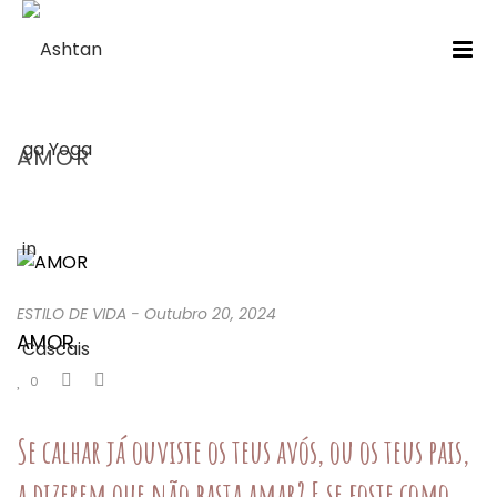
AMOR
HOME
/
ESTILO DE VIDA
/ AMOR
ESTILO DE VIDA
-
Outubro 20, 2024
AMOR
0
Se calhar já ouviste os teus avós, ou os teus pais,
a dizerem que não basta amar? E se foste como