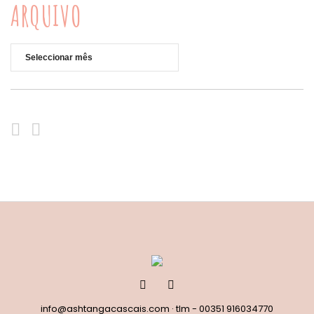
ARQUIVO
Arquivo
info@ashtangacascais.com
· tlm -
00351 916034770