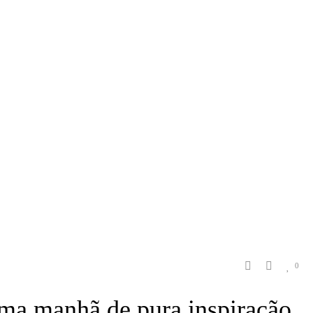
HOME
/
WORKSHOP
/ INSPIRING MORNINGS – EUNICE MAIA
0
ma manhã de pura inspiração