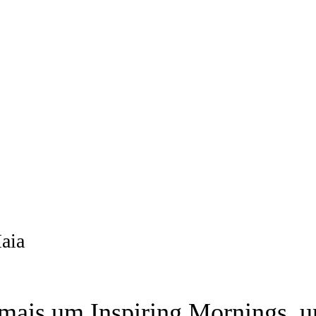
aia
mais um Inspiring Mornings, u