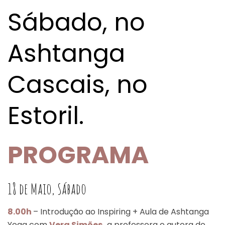
Sábado, no
Ashtanga
Cascais, no
Estoril.
PROGRAMA
18 de Maio, Sábado
8.00h
– Introdução ao Inspiring + Aula de Ashtanga
Yoga com
Vera Simões,
a professora e autora do