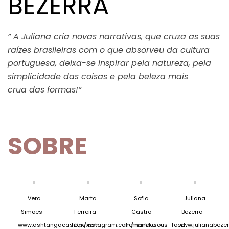
BEZERRA
” A Juliana cria novas narrativas, que cruza as suas
raízes brasileiras com o que absorveu da cultura
portuguesa, deixa-se inspirar pela natureza, pela
simplicidade das c
oisas e pela beleza mais
crua das form
as!”
SOBRE
Vera
Marta
Sofia
Juliana
Simões –
Ferreira –
Castro
Bezerra –
www.ashtangacascais.com
http:/instagram.com/martilicious_food
Fernandes
www.julianabeze