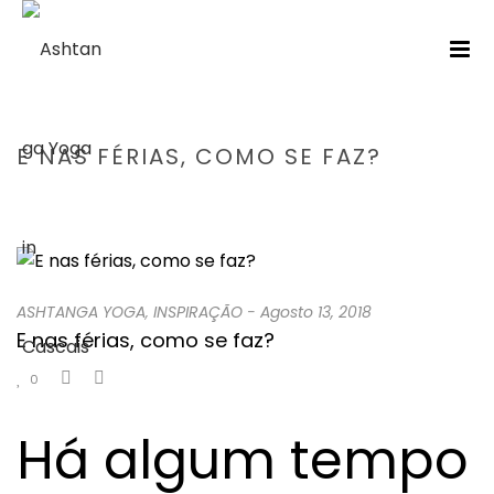
E NAS FÉRIAS, COMO SE FAZ?
HOME
/
ASHTANGA YOGA
/ E NAS FÉRIAS, COMO SE FAZ?
ASHTANGA YOGA
,
INSPIRAÇÃO
-
Agosto 13, 2018
E nas férias, como se faz?
0
Há algum tempo