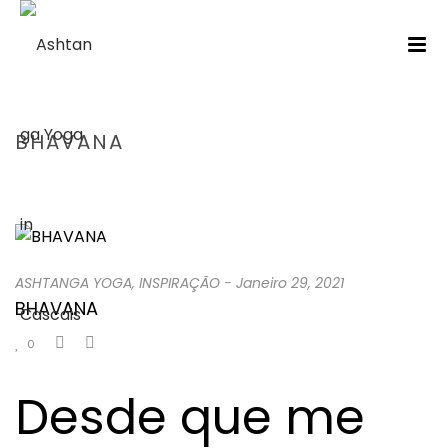
BHAVANA
HOME
/
ASHTANGA YOGA
/ BHAVANA
ASHTANGA YOGA
,
INSPIRAÇÃO
-
Janeiro 29, 2021
BHAVANA
0
Desde que me